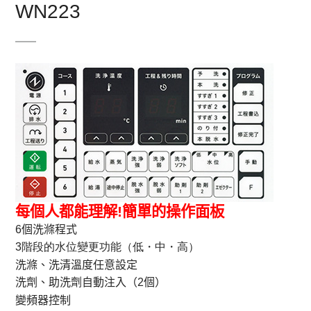
WN223
每個人都能理解!簡單的操作面板
6
個洗滌程式
3
階段的水位變更功能（低・中・高）
洗滌、洗清溫度
任意設定
洗劑、助洗劑自動注入（2個）
變頻器控制