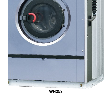
WN353