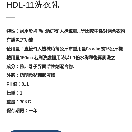
HDL-11洗衣乳
特性：適用於棉ˋ毛ˋ混紡物ˋ人造纖維...等因較中性對深色衣物
有護色之功能
使用量：直接倒入機械時每公斤布重用量9c.c/kg或16公斤機
械用量150c.c.若刷洗處裡用時以1:1倍水稀釋後再刷洗之.
成分：陰非離子界面活性劑混合物.
外觀：透明微黏稠狀液體
PH值：8±1
比重：1
重量：30KG
保存期限：一年