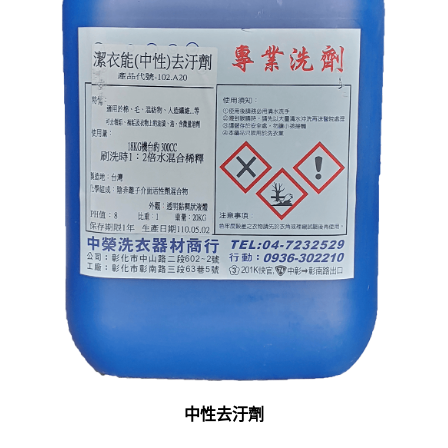
中性去汙劑