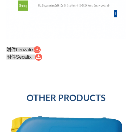
附件benzafix
附件Secafix
OTHER PRODUCTS